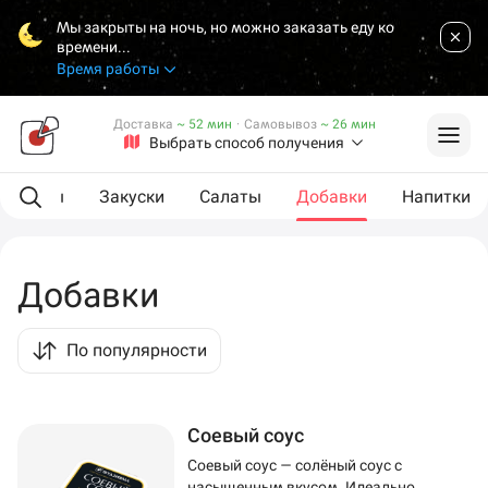
Мы закрыты на ночь, но можно заказать еду ко
времени...
Время работы
Доставка
~ 52 мин
·
Самовывоз
~ 26 мин
Выбрать способ получения
L роллы
Закуски
Салаты
Добавки
Напитки
Добавки
По популярности
Соевый соус
Соевый соус — солёный соус с
насыщенным вкусом. Идеально