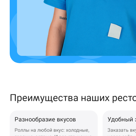
Крымск
Кудрово
Нагаево
Новороссийск
Новый Уренгой
Пермь
Салават
Преимущества наших рест
Стерлитамак
Темрюк
Разнообразие вкусов
Удобный 
Роллы на любой вкус: холодные,
Заказать в
Уфа