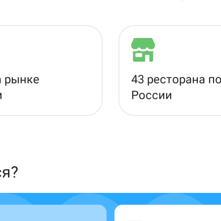
а рынке
43 ресторана п
и
России
ся?