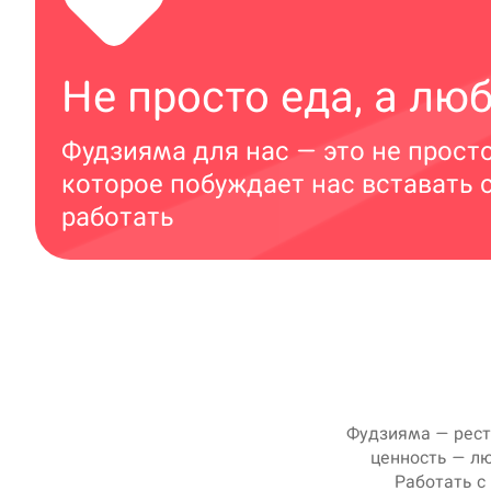
Не просто еда, а лю
Фудзияма для нас — это не прост
которое побуждает нас вставать 
работать
Фудзияма — рест
ценность — лю
Работать с