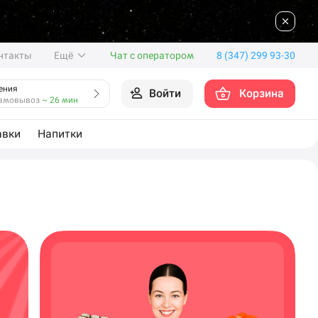
нтакты
Ещё
Чат с оператором
8 (347) 299 93-30
ения
Войти
Корзина
амовывоз
~ 26 мин
авки
Напитки