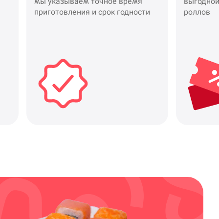
мы указываем точное время
выгодной
приготовления и срок годности
роллов