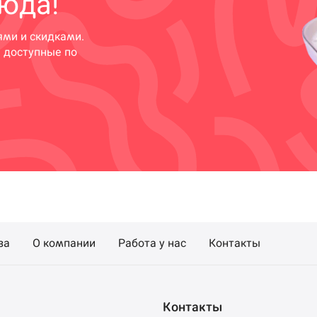
юда!
ями и скидками.
и доступные по
за
О компании
Работа у нас
Контакты
Контакты