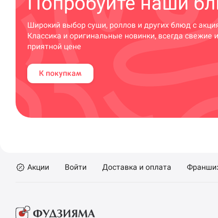
Попробуйте наши бл
Широкий выбор суши, роллов и других блюд с акци
Классика и оригинальные новинки, всегда свежие 
приятной цене
К покупкам
Акции
Войти
Доставка и оплата
Франши