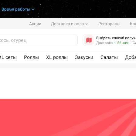
.
Время работы
Акции
Доставка и оплата
Рестораны
Ко
Выбрать способ получ
Доставка
~ 56 мин
·
С
XL сеты
Роллы
XL роллы
Закуски
Салаты
Доб