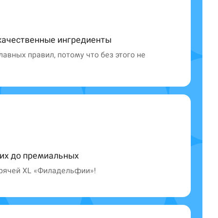
качественные ингредиенты
лавных правил, потому что без этого не
в
гих до премиальных
орячей XL «Филадельфии»!