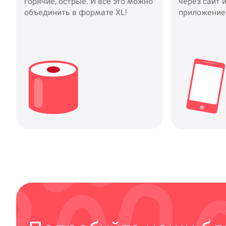
горячие, острые. И все это можно
через сайт 
объединить в формате XL!
приложение
Чебоксары